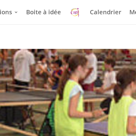
ions
Boite à idée
Calendrier
M