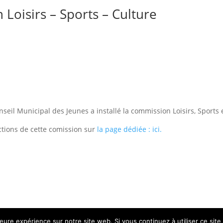
Loisirs – Sports – Culture
nseil Municipal des Jeunes a installé la commission Loisirs, Sports 
actions de cette comission sur
la page dédiée : ici.
leure expérience sur notre site web. Si vous continuez à utiliser ce sit