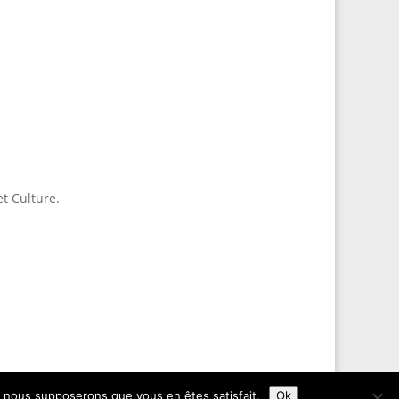
et Culture.
e, nous supposerons que vous en êtes satisfait.
Ok